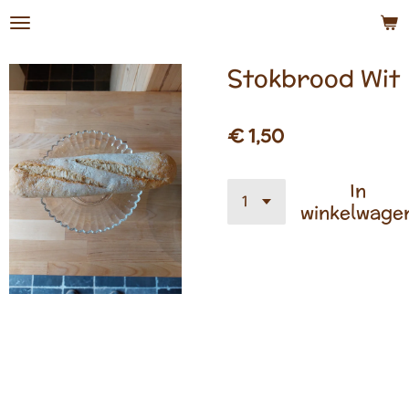
Ga
direct
naar
Stokbrood Wit
de
hoofdinhoud
€ 1,50
In
winkelwage