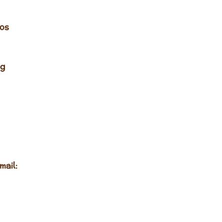
los
ng
mail: