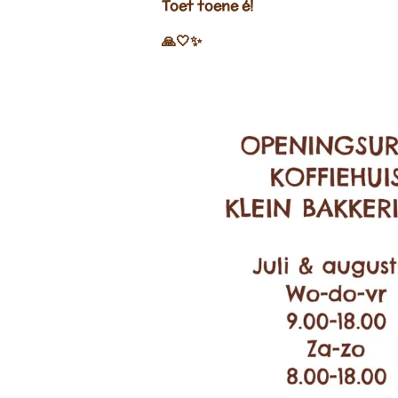
Toet toene é!
🙏🤍✨