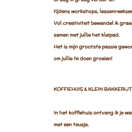
tijdens workshops, lessenreeksen,
V
ol creativiteit bewandel ik gra
samen met
jullie
het kleipad.
Het is mijn
grootste passie
gewo
om jullie te doen
groeien!
KOFFIEHUIS & KLEIN BAKKERIJ
In het koffiehuis ontvang ik je w
met een
teusje
,